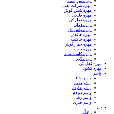
مهره سر بسته
مهره شرکت نفتی
مهره شش گوش
مهره فلنجی
مهره قفل کن
مهره قفلی
مهره واشر دار
مهره چاکدار
مهره چاکنت
مهره چهار گوش
مهره چوب
مهره کاسه نمدی
مهره گرد
مهره قفل کن
مهره کشویی
واشر
واشر HV
واشر تخت
واشر خاردار
واشر دو دم
واشر ریلی
واشر فنری
پیچ
پیچ آلن