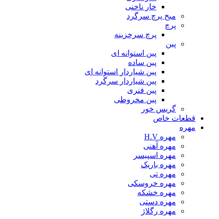
خار ناخنی
میخ پرچ سرگرد
پرچ
پرچ سرخزینه
پین
پین استوانه ای
پین ساده
پین شیاردار استوانه ای
پین شیاردار سرگرد
پین فنری
پین مخروطی
گریس خور
قطعات خاص
مهره
مهره H.V
مهره آهنی
مهره اسپیسر
مهره باریک
مهره تی
مهره خروسکی
مهره خشکه
مهره دستی
مهره رگلاژ