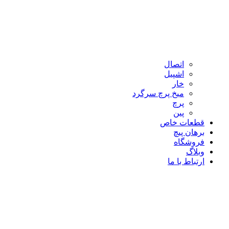
اتصال
اشپیل
خار
میخ پرچ سرگرد
پرچ
پین
قطعات خاص
برهان پیچ
فروشگاه
وبلاگ
ارتباط با ما