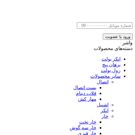
واشر
دسته‌های محصولات
انکر بولت
برهان پیچ
رول بولت
سایر محصولات
اتصال
بست اتصال
قلاب دینام
مهار کش
اشپیل
انکر
خار
خار تخت
خار سه گوش
خار فنری