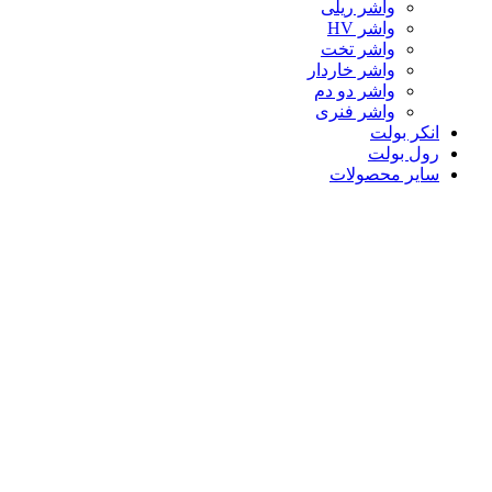
واشر ریلی
واشر HV
واشر تخت
واشر خاردار
واشر دو دم
واشر فنری
انکر بولت
رول بولت
سایر محصولات