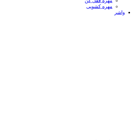
مهره قفل کن
مهره کشویی
واشر