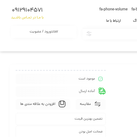
09129104571
fa-phone-volume
fa-
با مـا در تمـاس باشـید
اگ
ارتباط با ما
ورود / عضویت
user
موجود است
آماده ارسال
مقایسه
افزودن به علاقه مندی ها
تضمین بهترین قیمت
ضمانت اصل بودن