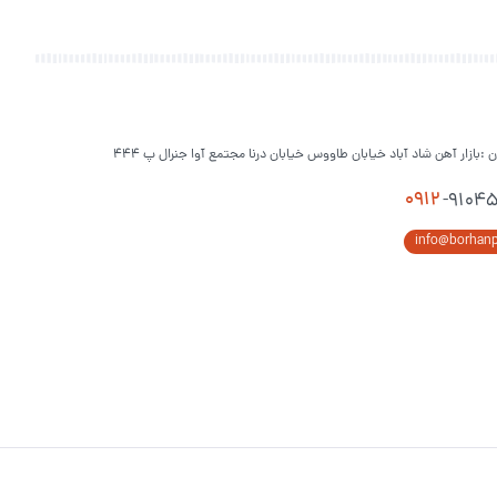
ن :بازار آهن شاد آباد خیابان طاووس خیابان درنا مجتمع آوا جنرال پ 444
0912
-9104
info@borhan