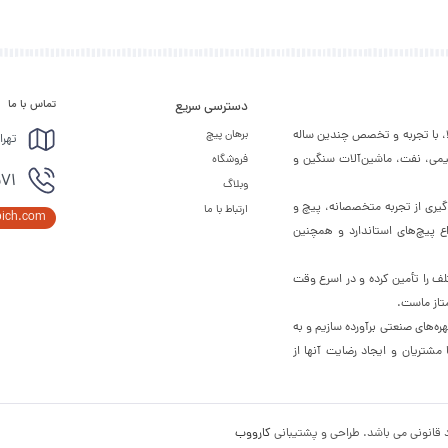
تماس با ما
دسترسی سریع
لا، با تجربه و تخصص چندین ساله
برهان پیچ
تهرا
شیمی، نفت، ماشین‌آلات سنگین و
فروشگاه
571
وبلاگ
ره‌گیری از تجربه متخصصانه، پیچ و
ارتباط با ما
pich.com
اع پیچ‌های استاندارد و همچنین
لف را تأمین کرده و در اسرع وقت
تاز ماست.
ره‌های صنعتی برآورده سازیم و به
شتریان و ایجاد رضایت آنها از
 قانونی می باشد. طراحی و پشتیبانی
کارووب