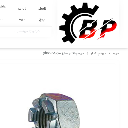
واشر
i_nut
i_bolt
پیچ
مهره
مهره
مهره چاکدار
مهره چاکدار سایز 60 (din935)