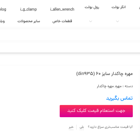
انکر بولت
رول بولت
blog
i_g_clamp
i_allen_wrench
قطعات خاص
سایر محصولات
وبل
مهره چاکدار سایز 60 (din935)
دسته :
مهره
,
مهره چاکدار
تماس بگیرید
جهت استعلام قیمت کلیک کنید
آیا قیمت مناسب‌تری سراغ دارید؟
بلی
خیر