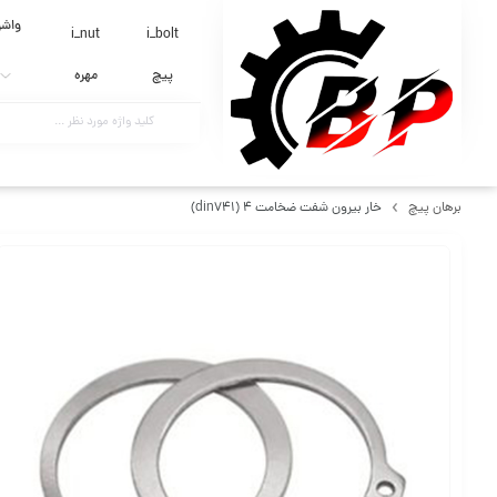
واشر
i_nut
i_bolt
پیچ
مهره
برهان پیچ
خار بیرون شفت ضخامت 4 (din741)