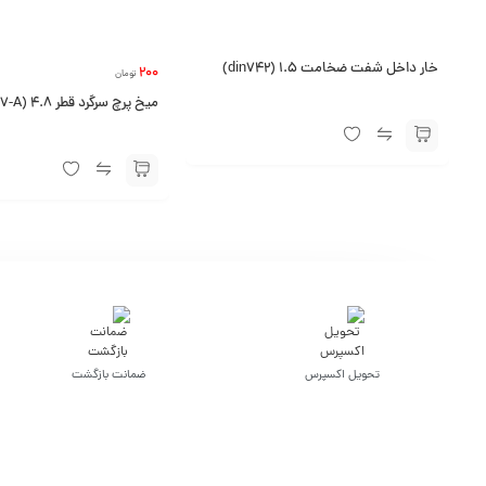
خار داخل شفت ضخامت 1.5 (din742)
200
تومان
میخ پرچ سرگرد قطر 4.8 (din7337-A)
تحویل اکسپرس
ضمانت بازگشت