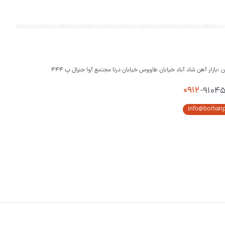
ن :بازار آهن شاد آباد خیابان طاووس خیابان درنا مجتمع آوا جنرال پ 444
0912
-9104
info@borhan