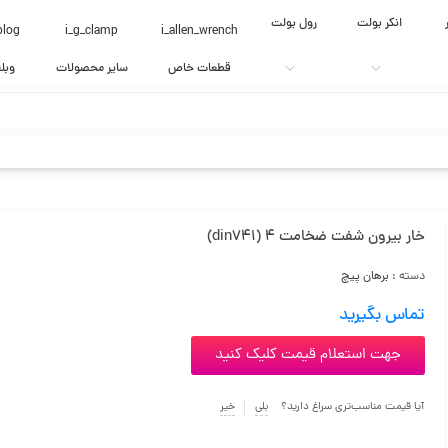
انکر بولت
رول بولت
blog
i_g_clamp
i_allen_wrench
قطعات خاص
سایر محصولات
وبل
خار بیرون شفت ضخامت 4 (din741)
دسته :
برهان پیچ
تماس بگیرید
جهت استعلام قیمت کلیک کنید
آیا قیمت مناسب‌تری سراغ دارید؟
بلی
خیر