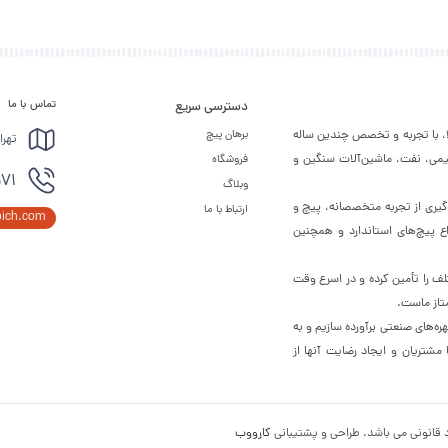
تماس با ما
دسترسی سریع
لا، با تجربه و تخصص چندین ساله
برهان پیچ
تهرا
شیمی، نفت، ماشین‌آلات سنگین و
فروشگاه
571
وبلاگ
ره‌گیری از تجربه متخصصانه، پیچ و
ارتباط با ما
pich.com
اع پیچ‌های استاندارد و همچنین
لف را تأمین کرده و در اسرع وقت
تاز ماست.
ره‌های صنعتی برآورده سازیم و به
شتریان و ایجاد رضایت آنها از
 قانونی می باشد. طراحی و پشتیبانی
کارووب