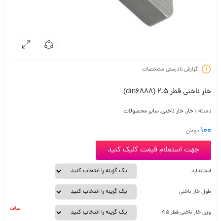
گزارش نادرستی مشخصات
خار ناخنی قطر 2.5 (din6888)
دسته :
خار
,
خار ناخنی
,
سایر محصولات
100
تومان
جهت استعلام قیمت کلیک کنید
استاندارد
طول خار ناخنی
صاف
وزن خار ناخنی قطر 2.5