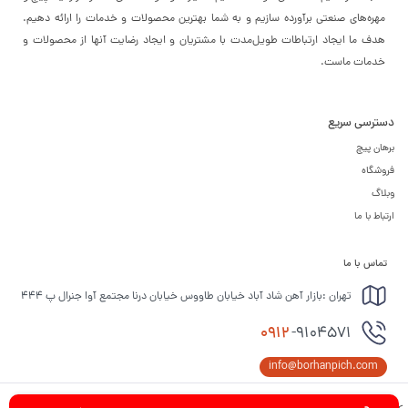
مهره‌های صنعتی برآورده سازیم و به شما بهترین محصولات و خدمات را ارائه دهیم.
هدف ما ایجاد ارتباطات طویل‌مدت با مشتریان و ایجاد رضایت آنها از محصولات و
خدمات ماست.
دسترسی سریع
برهان پیچ
فروشگاه
وبلاگ
ارتباط با ما
تماس با ما
تهران :بازار آهن شاد آباد خیابان طاووس خیابان درنا مجتمع آوا جنرال پ 444
0912
-9104571
info@borhanpich.com