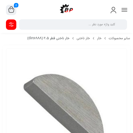
0
سایر محصولات
خار
خار ناخنی
خار ناخنی قطر 2.5 (din6888)