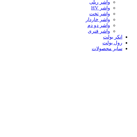
واشر ریلی
واشر HV
واشر تخت
واشر خاردار
واشر دو دم
واشر فنری
انکر بولت
رول بولت
سایر محصولات