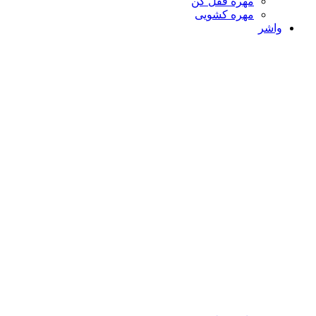
مهره قفل کن
مهره کشویی
واشر