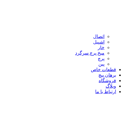
اتصال
اشپیل
خار
میخ پرچ سرگرد
پرچ
پین
قطعات خاص
برهان پیچ
فروشگاه
وبلاگ
ارتباط با ما