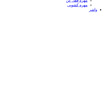
مهره قفل کن
مهره کشویی
واشر