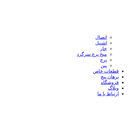
اتصال
اشپیل
خار
میخ پرچ سرگرد
پرچ
پین
قطعات خاص
برهان پیچ
فروشگاه
وبلاگ
ارتباط با ما