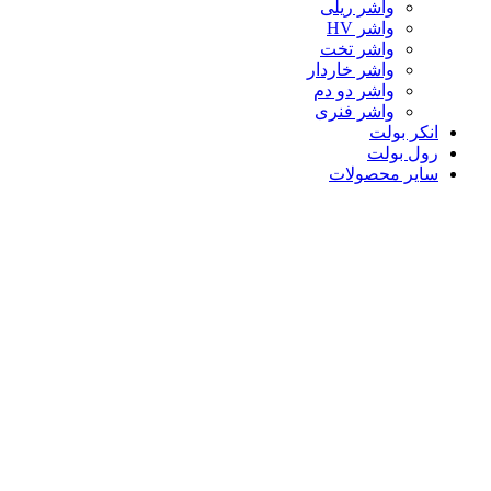
واشر ریلی
واشر HV
واشر تخت
واشر خاردار
واشر دو دم
واشر فنری
انکر بولت
رول بولت
سایر محصولات