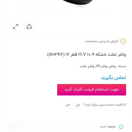
گزارش نادرستی مشخصات
واشر تخت خشکه H.V 10.9 قطر 16 (din6916)
دسته :
واشر
,
واشر HV
,
واشر تخت
تماس بگیرید
جهت استعلام قیمت کلیک کنید
آیا قیمت مناسب‌تری سراغ دارید؟
بلی
خیر
موجود است