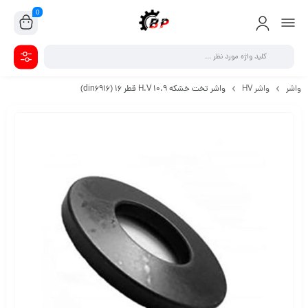
0
واشر
واشر HV
واشر تخت خشکه H.V 10.9 قطر 16 (din6916)