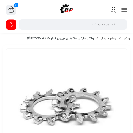
0
واشر
واشر خاردار
واشر خاردار ستاره ای بیرون قطر 18 (din6798-A)