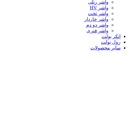
واشر ریلی
واشر HV
واشر تخت
واشر خاردار
واشر دو دم
واشر فنری
انکر بولت
رول بولت
سایر محصولات