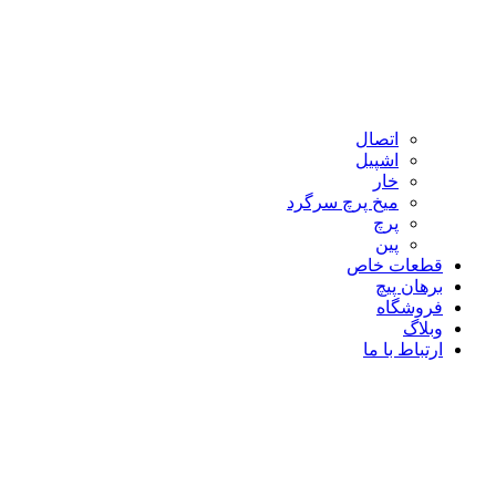
اتصال
اشپیل
خار
میخ پرچ سرگرد
پرچ
پین
قطعات خاص
برهان پیچ
فروشگاه
وبلاگ
ارتباط با ما