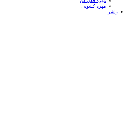
مهره قفل کن
مهره کشویی
واشر