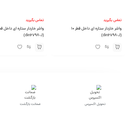
تماس بگیرید
تماس بگیرید
واشر خاردار ستاره ای داخل قطر 10
(din6798-J)
(din6798-J)
تحویل اکسپرس
ضمانت بازگشت