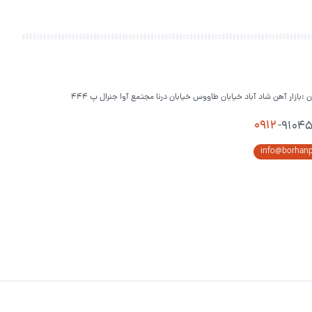
ن :بازار آهن شاد آباد خیابان طاووس خیابان درنا مجتمع آوا جنرال پ 444
0912
-9104
info@borhan