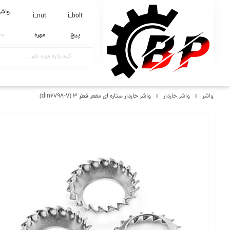
واشر
i_nut
i_bolt
پیچ
مهره
واشر
واشر خاردار
واشر خاردار ستاره ای مقعر قطر 3 (din6798-V)