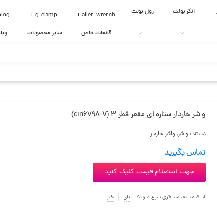
انکر بولت
رول بولت
blog
i_g_clamp
i_allen_wrench
قطعات خاص
سایر محصولات
وبل
واشر خاردار ستاره ای مقعر قطر 3 (din6798-V)
دسته :
واشر
,
واشر خاردار
تماس بگیرید
جهت استعلام قیمت کلیک کنید
آیا قیمت مناسب‌تری سراغ دارید؟
بلی
خیر