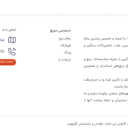
تماس با ما
دسترسی سریع
لا، با تجربه و تخصص چندین ساله
برهان پیچ
تهرا
شیمی، نفت، ماشین‌آلات سنگین و
فروشگاه
571
وبلاگ
ره‌گیری از تجربه متخصصانه، پیچ و
ارتباط با ما
pich.com
اع پیچ‌های استاندارد و همچنین
لف را تأمین کرده و در اسرع وقت
تاز ماست.
ره‌های صنعتی برآورده سازیم و به
شتریان و ایجاد رضایت آنها از
 قانونی می باشد. طراحی و پشتیبانی
کارووب