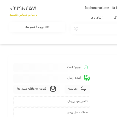
09129104571
fa-phone-volume
fa-
با مـا در تمـاس باشـید
اگ
ارتباط با ما
ورود / عضویت
user
موجود است
آماده ارسال
مقایسه
افزودن به علاقه مندی ها
تضمین بهترین قیمت
ضمانت اصل بودن