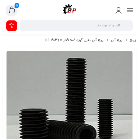
0
پیچ
پیچ آلن
پیچ آلن مغزی گرید 8.8 قطر 5 (din913)