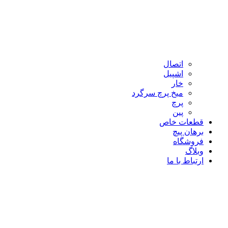
اتصال
اشپیل
خار
میخ پرچ سرگرد
پرچ
پین
قطعات خاص
برهان پیچ
فروشگاه
وبلاگ
ارتباط با ما