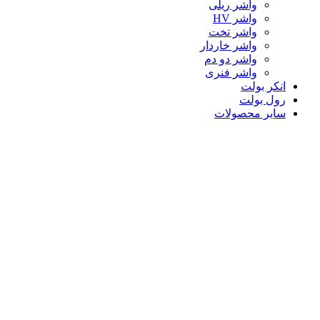
واشر ریلی
واشر HV
واشر تخت
واشر خاردار
واشر دو دم
واشر فنری
انکر بولت
رول بولت
سایر محصولات