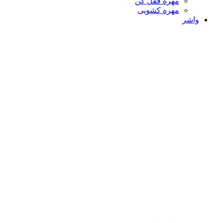
مهره قفل کن
مهره کشویی
واشر