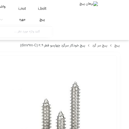
واشر
i_nut
i_bolt
پیچ
مهره
پیچ
پیچ سر گرد
پیچ خودکار سرگرد چهارسو قطر 2.9 (din7981-C)