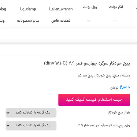
انکر بولت
رول بولت
blog
i_g_clamp
i_allen_wrench
قطعات خاص
سایر محصولات
وبل
پیچ خودکار سرگرد چهارسو قطر 2.9 (din7981-C)
دسته :
پیچ
,
پیچ خودکار
,
پیچ سر گرد
2,000
تومان
جهت استعلام قیمت کلیک کنید
طول پیچ خودکار
وزن پیچ خودکار سرگرد چهارسو قطر 2.9