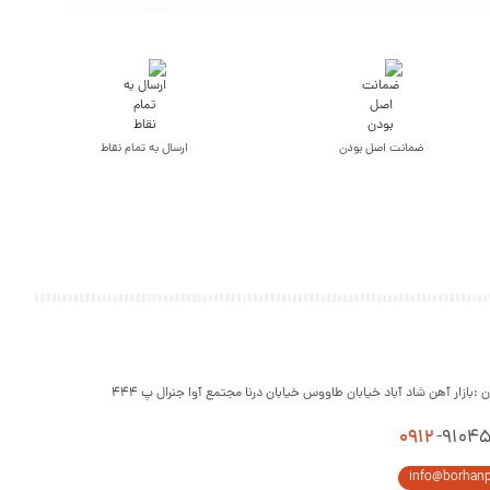
ضمانت اصل بودن
ارسال به تمام نقاط
ن :بازار آهن شاد آباد خیابان طاووس خیابان درنا مجتمع آوا جنرال پ 444
0912
-9104
info@borhan