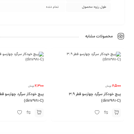
طول رزوه محصول
تمام دنده
محصولات مشابه
2,300
2,500
تومان
تومان
پیچ خودکار سرگرد چهارسو قطر 3.9
(din7981-C)
(din7981-C)