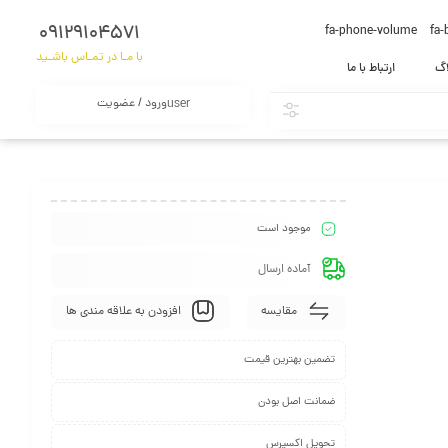
09129104571
fa-phone-volume
fa-
با مـا در تمـاس باشـید
اگ
ارتباط با ما
ورود / عضویت
user
موجود است
آماده ارسال
مقایسه
افزودن به علاقه مندی ها
تضمین بهترین قیمت
ضمانت اصل بودن
تحویل اکسپرس