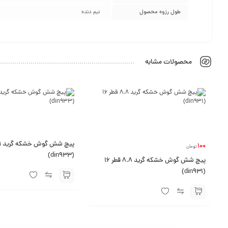
طول رزوه محصول
نیم دنده
محصولات مشابه
100
تومان
(din933)
پیچ شش گوش خشکه گرید 8.8 قطر 16
(din931)