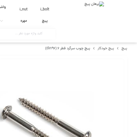
واشر
i_nut
i_bolt
پیچ
مهره
پیچ
پیچ خودکار
پیچ چوب سرگرد قطر 6 (din96)