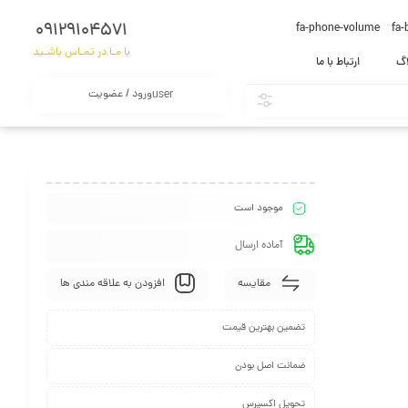
09129104571
fa-phone-volume
fa-
با مـا در تمـاس باشـید
اگ
ارتباط با ما
ورود / عضویت
user
موجود است
آماده ارسال
مقایسه
افزودن به علاقه مندی ها
تضمین بهترین قیمت
ضمانت اصل بودن
تحویل اکسپرس