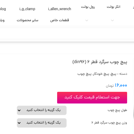
انکر بولت
رول بولت
blog
i_g_clamp
i_allen_wrench
قطعات خاص
سایر محصولات
وبل
پیچ چوب سرگرد قطر 6 (din96)
دسته :
پیچ
,
پیچ خودکار
,
پیچ چوب
16,000
تومان
جهت استعلام قیمت کلیک کنید
طول پیچ چوب
وزن پیچ چوب سرگرد قطر 6