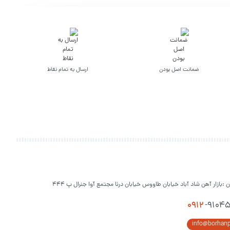
ضمانت اصل بودن
ارسال به تمام نقاط
ن :بازار آهن شاد آباد خیابان طاووس خیابان درنا مجتمع آوا جنرال پ 444
0912
-9104
info@borhan