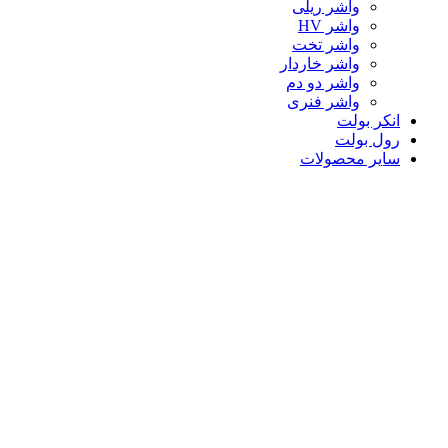
واشر ریلی
واشر HV
واشر تخت
واشر خاردار
واشر دو دم
واشر فنری
انکر بولت
رول بولت
سایر محصولات