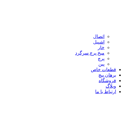
اتصال
اشپیل
خار
میخ پرچ سرگرد
پرچ
پین
قطعات خاص
برهان پیچ
فروشگاه
وبلاگ
ارتباط با ما